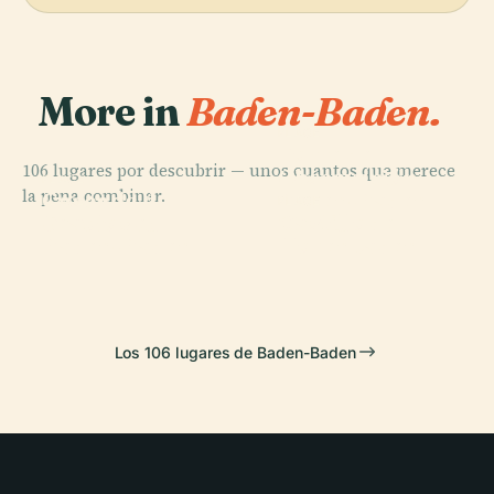
More in
Baden-Baden.
PLACE
Torre de
106 lugares por descubrir — unos cuantos que merece
Observación
PLACE
la pena combinar.
Cascada de
Baden-Baden
PLACE
PLACE
Teatro de
Castillo de
Geroldsau
Merkur
Baden-Baden
Hohenbaden
Los 106 lugares de Baden-Baden