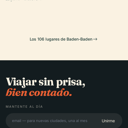
Baden-Baden
Teatro de
Geroldsau
Favorite
Merkur
Baden-Baden
Los 106 lugares de Baden-Baden
Viajar sin prisa,
bien contado.
MANTENTE AL DÍA
Unirme