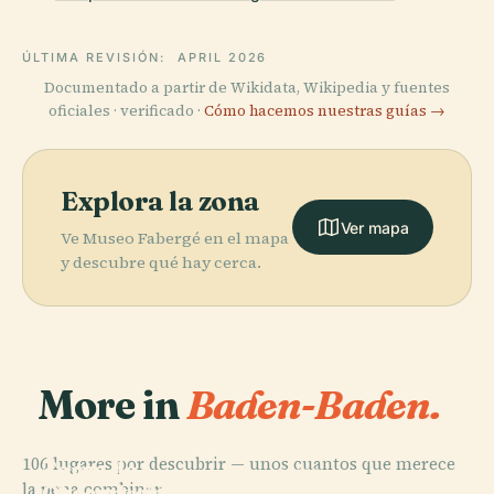
ÚLTIMA REVISIÓN:
APRIL 2026
Documentado a partir de Wikidata, Wikipedia y fuentes
oficiales · verificado ·
Cómo hacemos nuestras guías →
Explora la zona
Ver mapa
Ve Museo Fabergé en el mapa
y descubre qué hay cerca.
More in
Baden-Baden.
PLACE
106 lugares por descubrir — unos cuantos que merece
Torre de
PLACE
PLACE
la pena combinar.
Observación
Cascada de
Schloss
PLACE