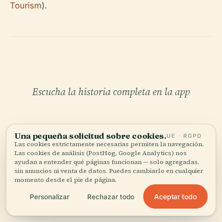
Tourism
).
Escucha la historia completa en la app
Una pequeña solicitud sobre cookies.
UE · RGPD
Las cookies estrictamente necesarias permiten la navegación.
Las cookies de análisis (PostHog, Google Analytics) nos
ayudan a entender qué páginas funcionan — solo agregadas,
sin anuncios ni venta de datos. Puedes cambiarlo en cualquier
TU CURADOR PERSONAL
momento desde el pie de página.
Todo Mercurio,
Aceptar todo
Personalizar
Rechazar todo
bien contado.