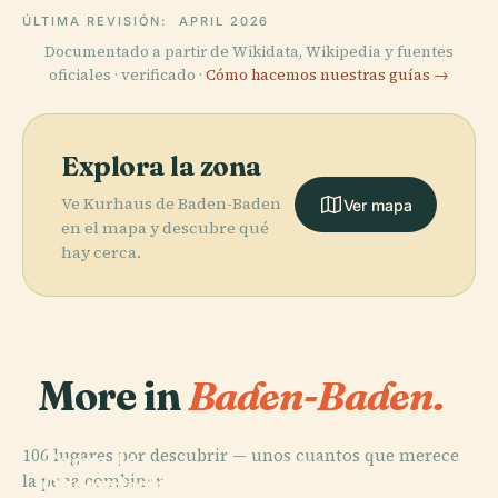
ÚLTIMA REVISIÓN:
APRIL 2026
Documentado a partir de Wikidata, Wikipedia y fuentes
oficiales · verificado ·
Cómo hacemos nuestras guías →
Explora la zona
Ve Kurhaus de Baden-Baden
Ver mapa
en el mapa y descubre qué
hay cerca.
More in
Baden-Baden.
PLACE
106 lugares por descubrir — unos cuantos que merece
Torre de
PLACE
PLACE
la pena combinar.
Observación
Cascada de
Schloss
PLACE