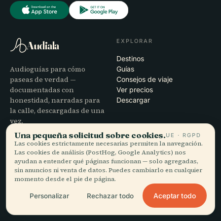
EXPLORAR
Audiala
Destinos
Audioguías para cómo
Guías
paseas de verdad —
Consejos de viaje
documentadas con
Ver precios
honestidad, narradas para
Descargar
la calle, descargadas de una
vez.
Una pequeña solicitud sobre cookies.
UE · RGPD
Las cookies estrictamente necesarias permiten la navegación.
EMPRESA
AYUDA
Las cookies de análisis (PostHog, Google Analytics) nos
ayudan a entender qué páginas funcionan — solo agregadas,
Nosotros
Soporte
sin anuncios ni venta de datos. Puedes cambiarlo en cualquier
Proceso editorial
Solución de problemas de la
momento desde el pie de página.
Misión
app
Contacto
Aceptar todo
Personalizar
Rechazar todo
Colabora con nosotros