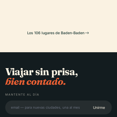
Baden-Baden
Teatro de
Geroldsau
Favorite
Merkur
Baden-Baden
Los 106 lugares de Baden-Baden
Viajar sin prisa,
bien contado.
MANTENTE AL DÍA
Unirme