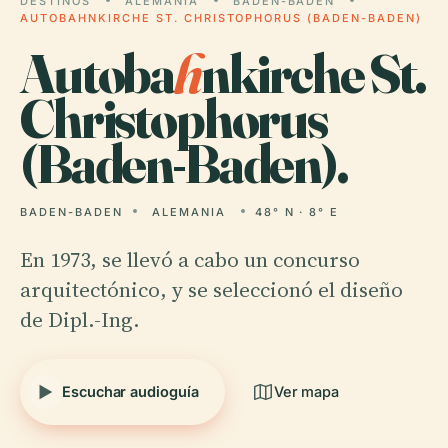
DESTINOS
ALEMANIA
BADEN-BADEN
AUTOBAHNKIRCHE ST. CHRISTOPHORUS (BADEN-BADEN)
Autoba
h
nkirche St.
Christophorus
(Baden-Baden).
BADEN-BADEN
ALEMANIA
48° N · 8° E
En 1973, se llevó a cabo un concurso
arquitectónico, y se seleccionó el diseño
de Dipl.-Ing.
Escuchar audioguía
Ver mapa