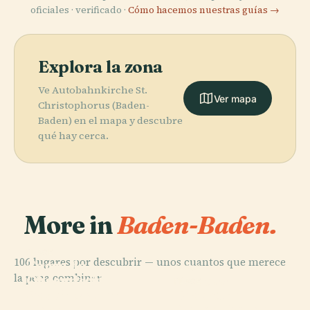
oficiales · verificado ·
Cómo hacemos nuestras guías →
Explora la zona
Ve Autobahnkirche St.
Ver mapa
Christophorus (Baden-
Baden) en el mapa y descubre
qué hay cerca.
More in
Baden-Baden.
PLACE
106 lugares por descubrir — unos cuantos que merece
Torre de
PLACE
PLACE
la pena combinar.
Observación
Cascada de
Schloss
PLACE
Baden-Baden
Teatro de
Geroldsau
Favorite
Merkur
Baden-Baden