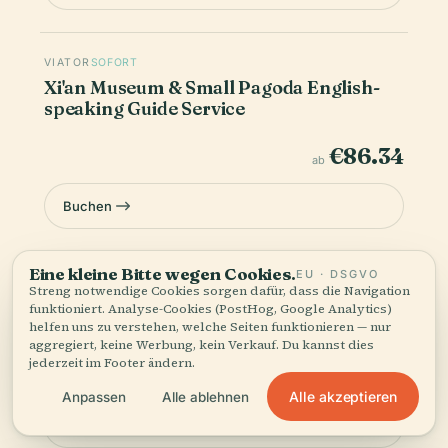
VIATOR
SOFORT
Xi'an Museum & Small Pagoda English-
speaking Guide Service
€86.34
ab
Buchen
Eine kleine Bitte wegen Cookies.
EU · DSGVO
VIATOR
SOFORT
Streng notwendige Cookies sorgen dafür, dass die Navigation
Shaanxi History Museum, Xi'an Museum,
funktioniert. Analyse-Cookies (PostHog, Google Analytics)
Stele Forest Museum Day Tour
helfen uns zu verstehen, welche Seiten funktionieren — nur
aggregiert, keine Werbung, kein Verkauf. Du kannst dies
jederzeit im Footer ändern.
€168.37
ab
Alle akzeptieren
Anpassen
Alle ablehnen
Buchen