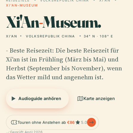
REISEZIELE
VOLKSREPUBLIK CHINA
XI’AN
XI'AN-MUSEUM
Xi'An
-
Museum.
XI’AN
VOLKSREPUBLIK CHINA
34° N · 108° E
- Beste Reisezeit: Die beste Reisezeit für
Xi'an ist im Frühling (März bis Mai) und
Herbst (September bis November), wenn
das Wetter mild und angenehm ist.
Audioguide anhören
Karte anzeigen
Touren ohne Anstehen ab
€86
5.0
Geprüft April 2026