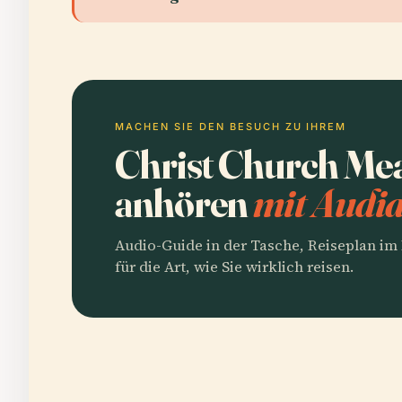
MACHEN SIE DEN BESUCH ZU IHREM
Christ Church Me
anhören
mit Audia
Audio-Guide in der Tasche, Reiseplan i
für die Art, wie Sie wirklich reisen.