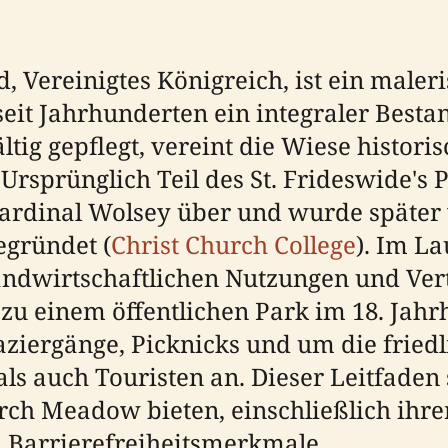
 Vereinigtes Königreich, ist ein maleri
it Jahrhunderten ein integraler Bestand
ltig gepflegt, vereint die Wiese histor
rsprünglich Teil des St. Frideswide's Pr
rdinal Wolsey über und wurde später vo
egründet (
Christ Church College
). Im La
andwirtschaftlichen Nutzungen und Ve
 zu einem öffentlichen Park im 18. Jahr
 Spaziergänge, Picknicks und um die fri
ls auch Touristen an. Dieser Leitfade
ch Meadow bieten, einschließlich ihrer
 Barrierefreiheitsmerkmale.