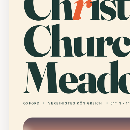
Ch
r
ist
Chur
Mead
OXFORD
VEREINIGTES KÖNIGREICH
51° N · 1