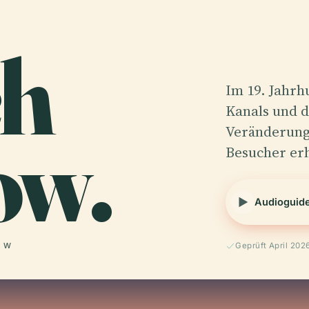
ch
Im 19. Jahrh
Kanals und d
ow.
Veränderunge
Besucher er
Audioguid
° W
Geprüft April 202