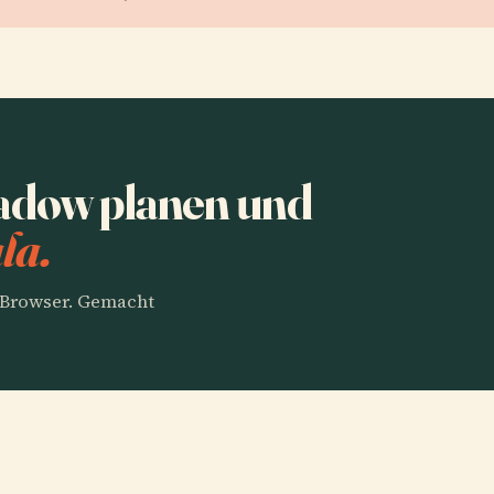
adow planen und
la.
m Browser. Gemacht