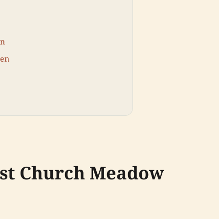
en
hen
ist Church Meadow