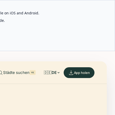
able on iOS and Android.
de.
Städte suchen
🇩🇪
DE
App holen
⌘K