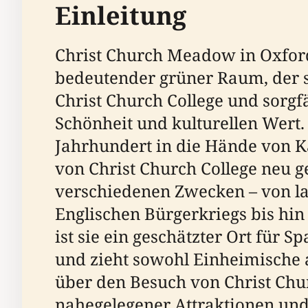
Einleitung
Christ Church Meadow in Oxford,
bedeutender grüner Raum, der se
Christ Church College und sorgfä
Schönheit und kulturellen Wert. U
Jahrhundert in die Hände von Ka
von Christ Church College neu g
verschiedenen Zwecken – von l
Englischen Bürgerkriegs bis hin
ist sie ein geschätzter Ort für
und zieht sowohl Einheimische a
über den Besuch von Christ Chur
nahegelegener Attraktionen und