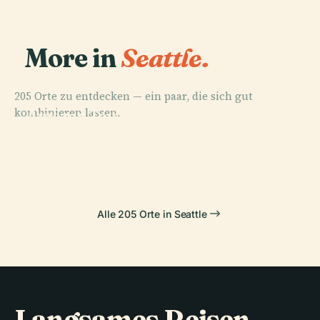
More in
Seattle.
205 Orte zu entdecken — ein paar, die sich gut
kombinieren lassen.
PLACE
Amazon Tower
PLACE
PLACE
Museum Of Pop
I
Space Needle
PLACE
Culture
T-Mobile Park
Alle 205 Orte in Seattle