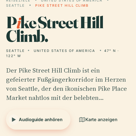
REISEZIELE
UNITED STATES OF AMERICA
SEATTLE
PIKE STREET HILL CLIMB
P
i
ke Street Hill
Climb.
SEATTLE
UNITED STATES OF AMERICA
47° N ·
122° W
Der Pike Street Hill Climb ist ein
gefeierter Fußgängerkorridor im Herzen
von Seattle, der den ikonischen Pike Place
Market nahtlos mit der belebten…
Audioguide anhören
Karte anzeigen