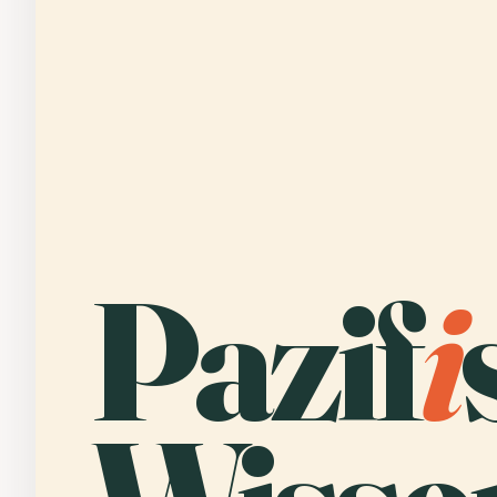
Pazif
i