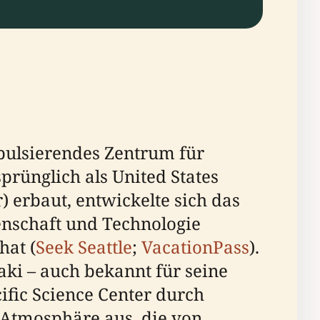
n pulsierendes Zentrum für
prünglich als United States
r) erbaut, entwickelte sich das
enschaft und Technologie
hat (
Seek Seattle
;
VacationPass
).
ki – auch bekannt für seine
ific Science Center durch
 Atmosphäre aus, die von