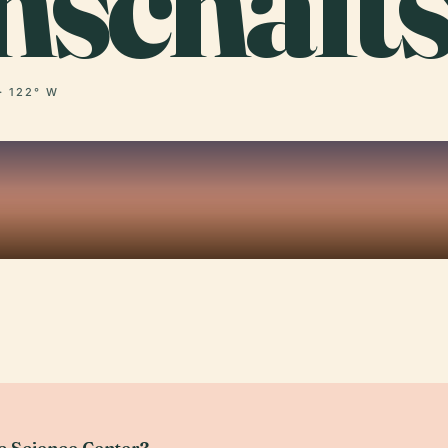
nschaft
· 122° W
ic Science Center?