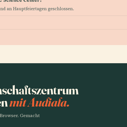
nd an Hauptfeiertagen geschlossen.
nschaftszentrum
en
mit Audiala.
m Browser. Gemacht