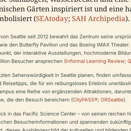
nischen Gärten inspiriert ist und eine
bolisiert (
SEAtoday
;
SAH Archipedia
).
on Seattle seit 2012 bewahrt das Zentrum seine ursprüng
 wie den Butterfly Pavilion und das Boeing IMAX Theater.
punkt, der interaktive Ausstellungen, hochmoderne Bild
Million Besucher ansprechen (
Informal Learning Review
;
Q
tzten Sehenswürdigkeit in Seattle planen, finden umfas
d Reisetipps, die für ein reibungsloses Erlebnis unerläs
 Campus eine Reihe von ergänzenden Attraktionen, darun
me, die den Besuch bereichern (
CityPASS®
;
ORSeattle
).
nblick in das Pacific Science Center – von seinen reichen
tischen Besucherinformationen und spannenden zukünftig
nd, dieses Aushängeschild der kulturellen und bildenden 