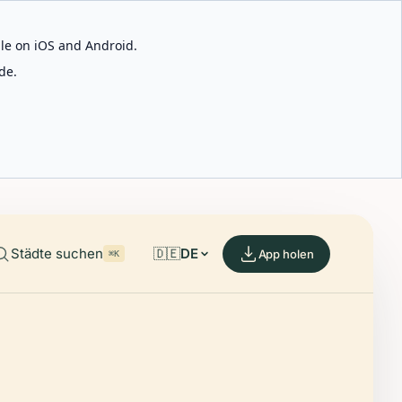
able on iOS and Android.
de.
Städte suchen
🇩🇪
DE
App holen
⌘K