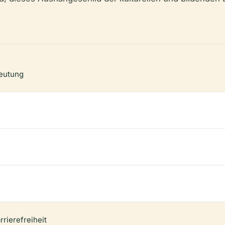
deutung
rierefreiheit