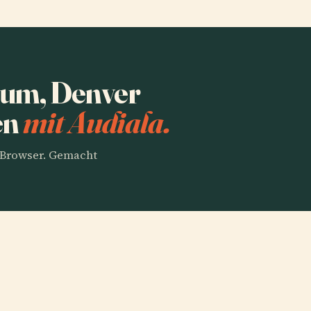
um, Denver
en
mit Audiala.
m Browser. Gemacht