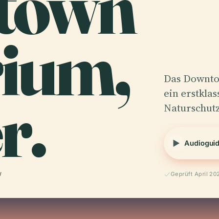
town
ium,
Das Downto
r.
ein erstkla
Naturschut
Audiogui
W
Geprüft April 20