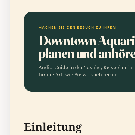
MACHEN SIE DEN BESUCH ZU IHREM
Downtown Aquari
planen und anhör
Audio-Guide in der Tasche, Reiseplan i
für die Art, wie Sie wirklich reisen.
Einleitung