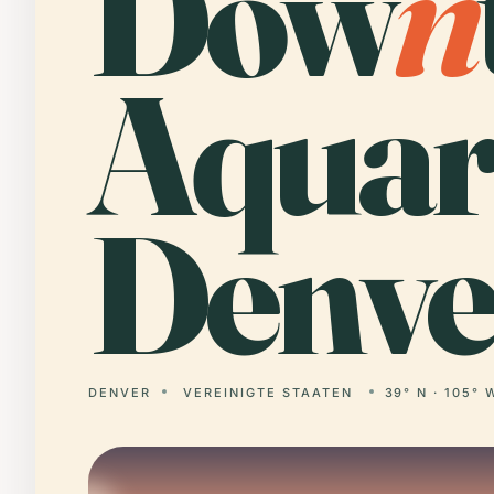
Dow
n
Aquar
Denve
DENVER
VEREINIGTE STAATEN
39° N · 105° 