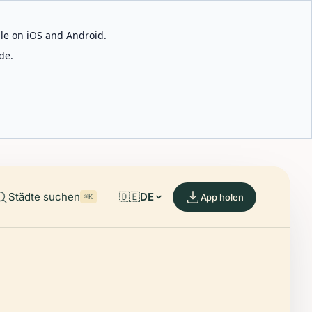
able on iOS and Android.
de.
Städte suchen
🇩🇪
DE
App holen
⌘K