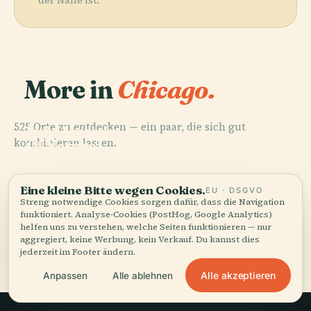
der Nähe ist.
More in
Chicago.
PLACE
525 Orte zu entdecken — ein paar, die sich gut
Field Museum
PLACE
kombinieren lassen.
875 North
Of Natural
PLACE
PLACE
Near North
Michigan
History
Sears-Tower
Side
Avenue
Eine kleine Bitte wegen Cookies.
EU · DSGVO
Streng notwendige Cookies sorgen dafür, dass die Navigation
funktioniert. Analyse-Cookies (PostHog, Google Analytics)
helfen uns zu verstehen, welche Seiten funktionieren — nur
aggregiert, keine Werbung, kein Verkauf. Du kannst dies
Alle 525 Orte in Chicago
jederzeit im Footer ändern.
Alle akzeptieren
Anpassen
Alle ablehnen