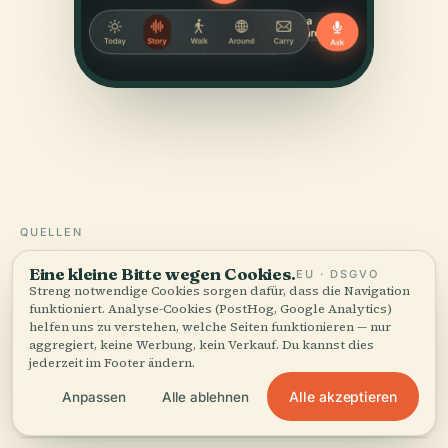
QUELLEN
Geprüft
und gezeigt.
Eine kleine Bitte wegen Cookies.
EU · DSGVO
Streng notwendige Cookies sorgen dafür, dass die Navigation
funktioniert. Analyse-Cookies (PostHog, Google Analytics)
Recherchiert und verfasst vom Audiala-Redaktionsteam
helfen uns zu verstehen, welche Seiten funktionieren — nur
aus historischen Aufzeichnungen, architektonischen
aggregiert, keine Werbung, kein Verkauf. Du kannst dies
Archiven und lokalem Wissen.
jederzeit im Footer ändern.
Alle akzeptieren
Anpassen
Alle ablehnen
Zuletzt überprüft: April 2026