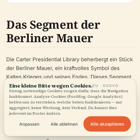
Das Segment der
Berliner Mauer
Die Carter Presidential Library beherbergt ein Stück
der Berliner Mauer, ein kraftvolles Symbol des
Kalten Krieges und seines Endes. Dieses Segment
Eine kleine Bitte wegen Cookies.
der Mauer dient als Erinnerung an die Bedeutung
EU · DSGVO
Streng notwendige Cookies sorgen dafür, dass die Navigation
von Diplomatie und dem Streben nach Frieden.
funktioniert. Analyse-Cookies (PostHog, Google Analytics)
helfen uns zu verstehen, welche Seiten funktionieren — nur
aggregiert, keine Werbung, kein Verkauf. Du kannst dies
jederzeit im Footer ändern.
FAQ
Alle akzeptieren
Anpassen
Alle ablehnen