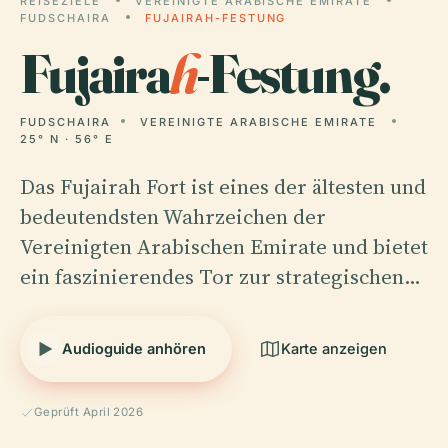
REISEZIELE
VEREINIGTE ARABISCHE EMIRATE
FUDSCHAIRA
FUJAIRAH-FESTUNG
Fujaira
h
-Festung.
FUDSCHAIRA
VEREINIGTE ARABISCHE EMIRATE
25° N · 56° E
Das Fujairah Fort ist eines der ältesten und
bedeutendsten Wahrzeichen der
Vereinigten Arabischen Emirate und bietet
ein faszinierendes Tor zur strategischen…
Audioguide anhören
Karte anzeigen
Geprüft April 2026