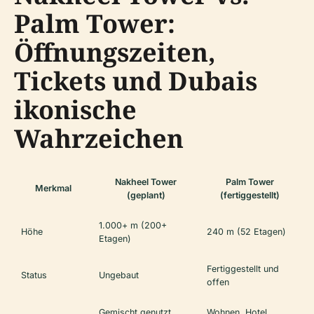
Palm Tower:
Öffnungszeiten,
Tickets und Dubais
ikonische
Wahrzeichen
Nakheel Tower
Palm Tower
Merkmal
(geplant)
(fertiggestellt)
1.000+ m (200+
Höhe
240 m (52 Etagen)
Etagen)
Fertiggestellt und
Status
Ungebaut
offen
Gemischt genutzt
Wohnen, Hotel,