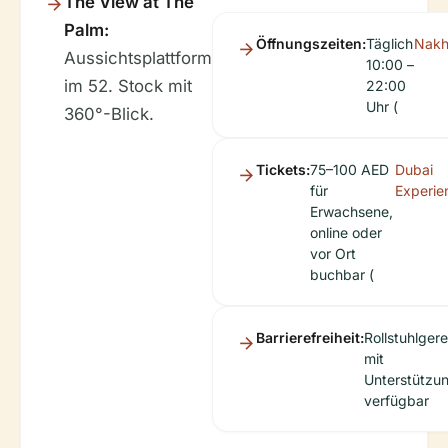
The View at The
Palm:
Öffnungszeiten:
Täglich
Nakh
Aussichtsplattform
10:00 –
im 52. Stock mit
22:00
Uhr (
360°-Blick.
Tickets:
75–100 AED
Dubai
für
Experie
Erwachsene,
online oder
vor Ort
buchbar (
Barrierefreiheit:
Rollstuhlgere
mit
Unterstützu
verfügbar