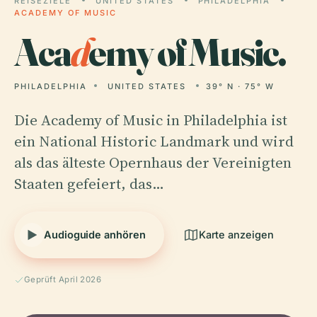
REISEZIELE
UNITED STATES
PHILADELPHIA
ACADEMY OF MUSIC
Aca
d
emy of Music.
PHILADELPHIA
UNITED STATES
39° N · 75° W
Die Academy of Music in Philadelphia ist
ein National Historic Landmark und wird
als das älteste Opernhaus der Vereinigten
Staaten gefeiert, das…
Audioguide anhören
Karte anzeigen
Geprüft April 2026