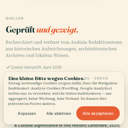
QUELLEN
Geprüft
und gezeigt.
Recherchiert und verfasst vom Audiala-Redaktionsteam
aus historischen Aufzeichnungen, architektonischen
Archiven und lokalem Wissen.
Zuletzt überprüft: April 2026
Eine kleine Bitte wegen Cookies.
EU · DSGVO
Streng notwendige Cookies sorgen dafür, dass die Navigation
Academy of Music Philadelphia Visiting Hours, Tickets,
funktioniert. Analyse-Cookies (PostHog, Google Analytics)
and Historical Overview: Your Complete Guide, 2025,
helfen uns zu verstehen, welche Seiten funktionieren — nur
Philadelphia Concert Hall
aggregiert, keine Werbung, kein Verkauf. Du kannst dies
jederzeit im Footer ändern.
Alle akzeptieren
Anpassen
Alle ablehnen
Academy of Music Philadelphia: Visiting Hours, Tickets
& Cultural Significance of this Historic Landmark, 2025,