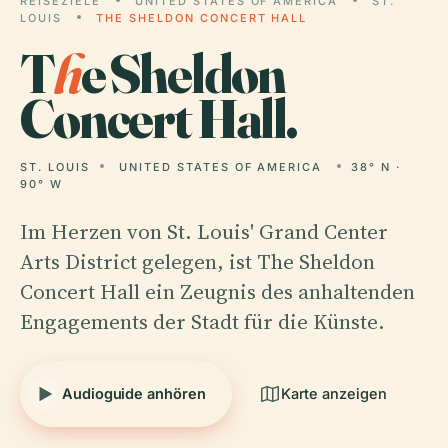
REISEZIELE
UNITED STATES OF AMERICA
ST.
LOUIS
THE SHELDON CONCERT HALL
T
h
e Sheldon
Concert Hall.
ST. LOUIS
UNITED STATES OF AMERICA
38° N ·
90° W
Im Herzen von St. Louis' Grand Center
Arts District gelegen, ist The Sheldon
Concert Hall ein Zeugnis des anhaltenden
Engagements der Stadt für die Künste.
Audioguide anhören
Karte anzeigen