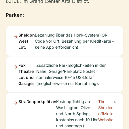
63108, im Grand Center Arts District.
Parken:
Sheldon
Bezahlung über das Honk-System (QR-
West
Code vor Ort, Bezahlung per Kreditkarte –
Lot:
keine App erforderlich).
Fox
Zusätzliche Parkmöglichkeiten in der
Theatre
Nähe; Garage/Parkplatz kostet
Lot und
normalerweise 10–15 US-Dollar
Garage:
(möglicherweise nur Barzahlung).
Straßenparkplätze:
Kostenpflichtig an
The
).
Washington, Olive
Sheldon
und North Spring,
offizielle
kostenlos nach 19 Uhr
Website
und sonntags (