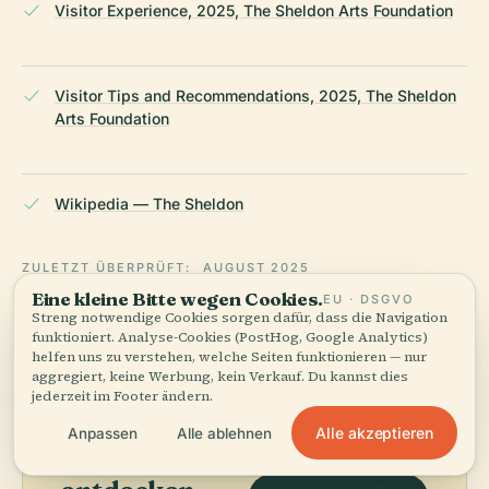
Visitor Experience, 2025, The Sheldon Arts Foundation
Visitor Tips and Recommendations, 2025, The Sheldon
Arts Foundation
Wikipedia — The Sheldon
ZULETZT ÜBERPRÜFT:
AUGUST 2025
Recherchiert aus Wikidata, Wikipedia und offiziellen Quellen
Eine kleine Bitte wegen Cookies.
EU · DSGVO
Streng notwendige Cookies sorgen dafür, dass die Navigation
· faktengeprüft ·
Wie unsere Guides entstehen →
funktioniert. Analyse-Cookies (PostHog, Google Analytics)
helfen uns zu verstehen, welche Seiten funktionieren — nur
aggregiert, keine Werbung, kein Verkauf. Du kannst dies
jederzeit im Footer ändern.
Die
Alle akzeptieren
Anpassen
Alle ablehnen
Umgebung