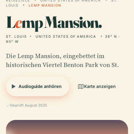
REISEZIELE
UNITED STATES OF AMERICA
ST.
LOUIS
LEMP MANSION
L
e
mp Mansion.
ST. LOUIS
UNITED STATES OF AMERICA
38° N ·
90° W
Die Lemp Mansion, eingebettet im
historischen Viertel Benton Park von St.
Audioguide anhören
Karte anzeigen
Geprüft August 2025