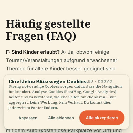
Häufig gestellte
Fragen (FAQ)
F: Sind Kinder erlaubt?
A: Ja, obwohl einige
Touren/Veranstaltungen aufgrund erwachsener
Themen für ältere Kinder besser geeignet sein
könnten.
Eine kleine Bitte wegen Cookies.
EU · DSGVO
Streng notwendige Cookies sorgen dafür, dass die Navigation
F: Ist Fotografie erlaubt?
A: Generell ja, aber
funktioniert. Analyse-Cookies (PostHog, Google Analytics)
helfen uns zu verstehen, welche Seiten funktionieren — nur
während Touren/Veranstaltungen können
aggregiert, keine Werbung, kein Verkauf. Du kannst dies
Einschränkungen gelten.
jederzeit im Footer ändern.
Alle akzeptieren
Anpassen
Alle ablehnen
F: Wie komme ich dorthin?
A: Das Herrenhaus ist
mit dem Auto (kostenlose Parkplätze vor Ort) und