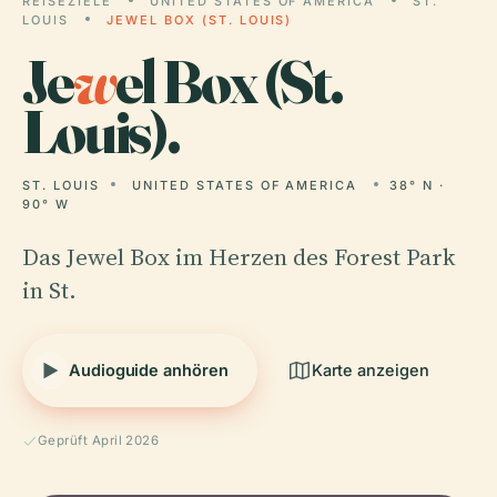
REISEZIELE
UNITED STATES OF AMERICA
ST.
LOUIS
JEWEL BOX (ST. LOUIS)
Je
w
el Box (St.
Louis).
ST. LOUIS
UNITED STATES OF AMERICA
38° N ·
90° W
Das Jewel Box im Herzen des Forest Park
in St.
Audioguide anhören
Karte anzeigen
Geprüft April 2026