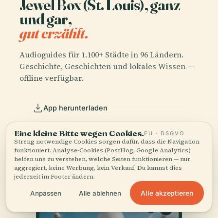
Jewel Box (St. Louis), ganz
und gar,
gut erzählt.
Audioguides für 1.100+ Städte in 96 Ländern.
Geschichte, Geschichten und lokales Wissen —
offline verfügbar.
App herunterladen
Eine kleine Bitte wegen Cookies.
EU · DSGVO
Schließen Sie sich über 50.000 Reisenden
Streng notwendige Cookies sorgen dafür, dass die Navigation
an
funktioniert. Analyse-Cookies (PostHog, Google Analytics)
helfen uns zu verstehen, welche Seiten funktionieren — nur
aggregiert, keine Werbung, kein Verkauf. Du kannst dies
jederzeit im Footer ändern.
Alle akzeptieren
Anpassen
Alle ablehnen