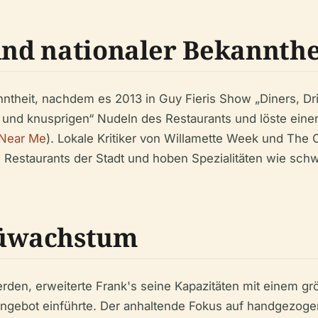
 und nationaler Bekannthe
nntheit, nachdem es 2013 in Guy Fieris Show „Diners, D
ten und knusprigen“ Nudeln des Restaurants und löste ein
Near Me
). Lokale Kritiker von Willamette Week und The 
 Restaurants der Stadt und hoben Spezialitäten wie sch
üwachstum
n, erweiterte Frank's seine Kapazitäten mit einem größ
üangebot einführte. Der anhaltende Fokus auf handgezog