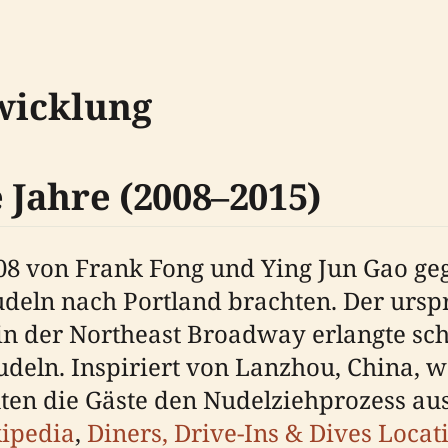
wicklung
Jahre (2008–2015)
8 von Frank Fong und Ying Jun Gao geg
eln nach Portland brachten. Der urspr
 der Northeast Broadway erlangte schne
deln. Inspiriert von Lanzhou, China, 
ten die Gäste den Nudelziehprozess au
ipedia
,
Diners, Drive-Ins & Dives Locat