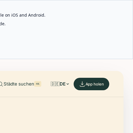
able on iOS and Android.
de.
Städte suchen
🇩🇪
DE
App holen
⌘K