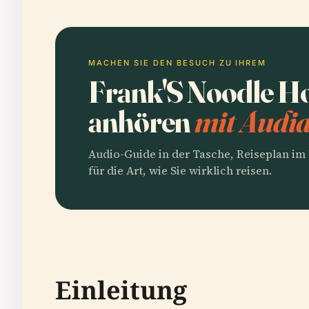
MACHEN SIE DEN BESUCH ZU IHREM
Frank'S Noodle H
anhören
mit Audia
Audio-Guide in der Tasche, Reiseplan i
für die Art, wie Sie wirklich reisen.
Einleitung