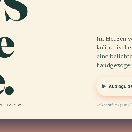
'S
e
Im Herzen v
kulinarische
.
eine beliebte
handgezoge
Audioguid
N · 122° W
Geprüft August 2