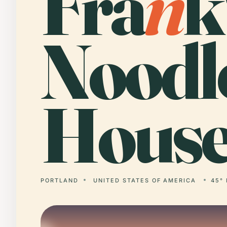
Fra
n
k
Noodl
House
PORTLAND
UNITED STATES OF AMERICA
45° 