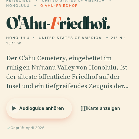
REISEZIELE
UNITED STATES OF AMERICA
HONOLULU
O'AHU-FRIEDHOF
O'Ahu-
F
riedhof.
HONOLULU
UNITED STATES OF AMERICA
21° N ·
157° W
Der Oʻahu Cemetery, eingebettet im
ruhigen Nuʻuanu Valley von Honolulu, ist
der älteste öffentliche Friedhof auf der
Insel und ein tiefgreifendes Zeugnis der…
Audioguide anhören
Karte anzeigen
Geprüft April 2026