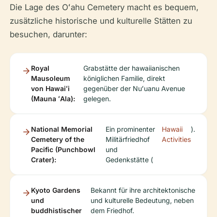
Die Lage des Oʻahu Cemetery macht es bequem,
zusätzliche historische und kulturelle Stätten zu
besuchen, darunter:
Royal
Grabstätte der hawaiianischen
Mausoleum
königlichen Familie, direkt
von Hawaiʻi
gegenüber der Nuʻuanu Avenue
(Mauna ʻAla):
gelegen.
National Memorial
Ein prominenter
Hawaii
).
Cemetery of the
Militärfriedhof
Activities
Pacific (Punchbowl
und
Crater):
Gedenkstätte (
Kyoto Gardens
Bekannt für ihre architektonische
und
und kulturelle Bedeutung, neben
buddhistischer
dem Friedhof.