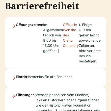
Barrierefreiheit
Öffnungszeiten:
Im
Offizielle
). Einige
Allgemeinen
Website
Quellen
täglich von
des
geben leicht
8:00 bis
Oʻahu
abweichende
16:30 Uhr
Cemetery
Zeiten an;
geöffnet (
bitte vor dem
Besuch
bestätigen.
Eintritt:
Kostenlos für alle Besucher.
Führungen:
Werden periodisch vom Friedhof,
lokalen Historikern oder Organisationen
wie der Historic Hawaii Foundation
angeboten. Sonderveranstaltungen wie