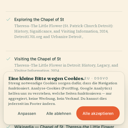
Exploring the Chapel of St
Theresa–The Little Flower (St. Patrick Church Detroit):
History, Significance, and Visiting Information, 2024,
Detroit1701.org and Urbanize Detroit ,
Visiting the Chapel of St
Theresa–The Little Flower in Detroit: History, Legacy, and
Visitor Information, 2024
Eine kleine Bitte wegen Cookies.
EU · DSGVO
Streng notwendige Cookies sorgen dafür, dass die Navigation
funktioniert. Analyse-Cookies (PostHog, Google Analytics)
Visiting the Chapel of St
helfen uns zu verstehen, welche Seiten funktionieren — nur
aggregiert, keine Werbung, kein Verkauf. Du kannst dies
Theresa-The Little Flower Detroit: Hours, Pilgrimage Sites
jederzeit im Footer ändern.
& Jubilee 2025 Guide, 2025, Archdiocese of Detroit , ,
Alle akzeptieren
Anpassen
Alle ablehnen
Wikipedia — Chapel of St. Theresa–the Little Flower