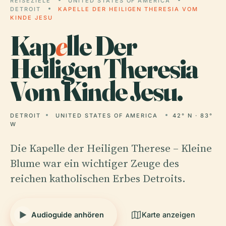
REISEZIELE
UNITED STATES OF AMERICA
DETROIT
KAPELLE DER HEILIGEN THERESIA VOM
KINDE JESU
Kap
e
lle Der
Heiligen Theresia
Vom Kinde Jesu.
DETROIT
UNITED STATES OF AMERICA
42° N · 83°
W
Die Kapelle der Heiligen Therese – Kleine
Blume war ein wichtiger Zeuge des
reichen katholischen Erbes Detroits.
Audioguide anhören
Karte anzeigen