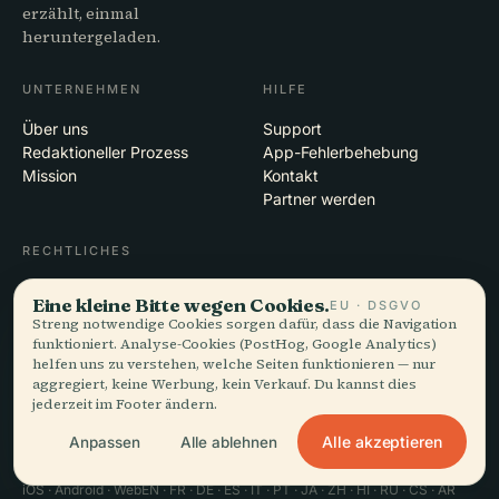
erzählt, einmal
heruntergeladen.
UNTERNEHMEN
HILFE
Über uns
Support
Redaktioneller Prozess
App-Fehlerbehebung
Mission
Kontakt
Partner werden
RECHTLICHES
Datenschutz
Eine kleine Bitte wegen Cookies.
EU · DSGVO
AGB
Streng notwendige Cookies sorgen dafür, dass die Navigation
Cookie-Einstellungen
funktioniert. Analyse-Cookies (PostHog, Google Analytics)
Konto löschen
helfen uns zu verstehen, welche Seiten funktionieren — nur
aggregiert, keine Werbung, kein Verkauf. Du kannst dies
jederzeit im Footer ändern.
Alle akzeptieren
Anpassen
Alle ablehnen
© 2026 Audiala · Gemacht in Morges, Schweiz, unterwegs und in den
Wolken
iOS · Android · Web
EN · FR · DE · ES · IT · PT · JA · ZH · HI · RU · CS · AR