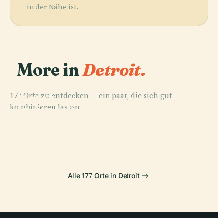
in der Nähe ist.
More in
Detroit.
PLACE
177 Orte zu entdecken — ein paar, die sich gut
Detroit
PLACE
kombinieren lassen.
Masonic
Institute Of
PLACE
Temple
Arts
Comerica Park
PLACE
Belle Isle Park
(Detroit)
Alle 177 Orte in Detroit