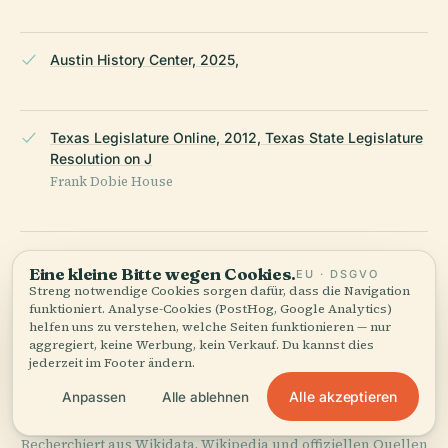
Austin History Center, 2025,
Texas Legislature Online, 2012, Texas State Legislature
Resolution on J
Frank Dobie House
Visit Austin, 2025, J
Eine kleine Bitte wegen Cookies.
EU · DSGVO
Frank Dobie House Overview
Streng notwendige Cookies sorgen dafür, dass die Navigation
funktioniert. Analyse-Cookies (PostHog, Google Analytics)
helfen uns zu verstehen, welche Seiten funktionieren — nur
aggregiert, keine Werbung, kein Verkauf. Du kannst dies
Wikipedia — J. Frank Dobie House
jederzeit im Footer ändern.
Alle akzeptieren
Anpassen
Alle ablehnen
ZULETZT ÜBERPRÜFT:
AUGUST 2025
Recherchiert aus Wikidata, Wikipedia und offiziellen Quellen