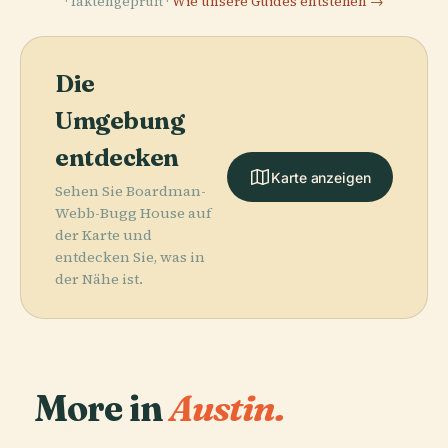
· faktengeprüft ·
Wie unsere Guides entstehen →
Die
Umgebung
entdecken
Karte anzeigen
Sehen Sie Boardman-
Webb-Bugg House auf
der Karte und
entdecken Sie, was in
der Nähe ist.
More in
Austin.
PLACE
Darrell K