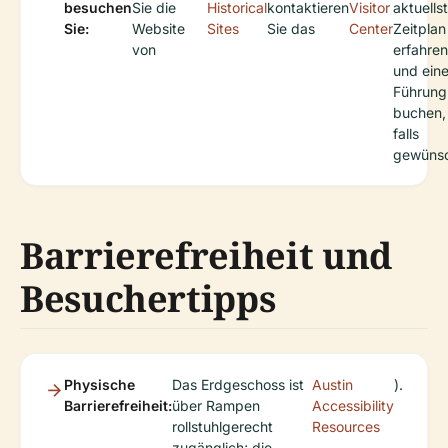
besuchen
Sie die
Historical
kontaktieren
Visitor
aktuells
Sie:
Website
Sites
Sie das
Center
Zeitplan
von
erfahren
und ein
Führung
buchen,
falls
gewünsc
Barrierefreiheit und
Besuchertipps
Physische
Das Erdgeschoss ist
Austin
).
Barrierefreiheit:
über Rampen
Accessibility
rollstuhlgerecht
Resources
zugänglich; die