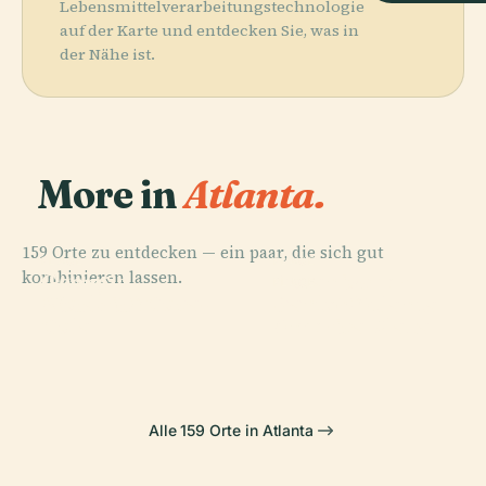
Lebensmittelverarbeitungstechnologie
auf der Karte und entdecken Sie, was in
der Nähe ist.
More in
Atlanta.
159 Orte zu entdecken — ein paar, die sich gut
PLACE
PLACE
kombinieren lassen.
Georgia
Botanischer
PLACE
PLACE
World Of Coca-
Bank Of
Aquarium
Garten Atlanta
Cola
America Plaza
Alle 159 Orte in Atlanta