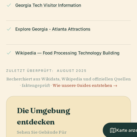
Georgia Tech Visitor Information
Explore Georgia - Atlanta Attractions
Wikipedia — Food Processing Technology Building
ZULETZT ÜBERPRÜFT:
AUGUST 2025
Recherchiert aus Wikidata, Wikipedia und offiziellen Quellen
· faktengeprüft ·
Wie unsere Guides entstehen →
Die Umgebung
entdecken
Karte anz
Sehen Sie Gebäude Für