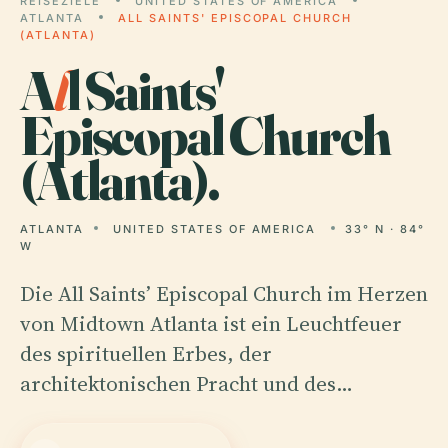
REISEZIELE
UNITED STATES OF AMERICA
ATLANTA
ALL SAINTS' EPISCOPAL CHURCH
(ATLANTA)
A
l
l Saints'
Episcopal Church
(Atlanta).
ATLANTA
UNITED STATES OF AMERICA
33° N · 84°
W
Die All Saints’ Episcopal Church im Herzen
von Midtown Atlanta ist ein Leuchtfeuer
des spirituellen Erbes, der
architektonischen Pracht und des…