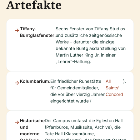
Artefakte
Tiffany-
Sechs Fenster von Tiffany Studios
Buntglasfenster:
und zusätzliche zeitgenössische
Werke – darunter die einzige
bekannte Buntglasdarstellung von
Martin Luther King Jr. in einer
„Lehrer“-Haltung.
Kolumbarium:
Ein friedlicher Ruhestätte
All
).
für Gemeindemitglieder,
Saints’
die vor über vierzig Jahren
Concord
eingerichtet wurde (
Historische
Der Campus umfasst die Egleston Hall
und
(Pfarrbüros, Musiksuite, Archive), die
moderne
Tate Hall (Klassenräume,