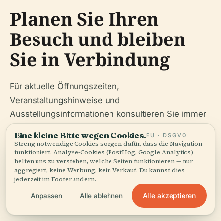
Planen Sie Ihren
Besuch und bleiben
Sie in Verbindung
Für aktuelle Öffnungszeiten,
Veranstaltungshinweise und
Ausstellungsinformationen konsultieren Sie immer
die
offizielle Website des Museum of Richmond
Eine kleine Bitte wegen Cookies.
EU · DSGVO
und folgen Sie seinen Social-Media-Kanälen.
Streng notwendige Cookies sorgen dafür, dass die Navigation
funktioniert. Analyse-Cookies (PostHog, Google Analytics)
Laden Sie die Audiala-App für Audioguides und
helfen uns zu verstehen, welche Seiten funktionieren — nur
personalisierte kulturelle Empfehlungen herunter.
aggregiert, keine Werbung, kein Verkauf. Du kannst dies
jederzeit im Footer ändern.
Alle akzeptieren
Anpassen
Alle ablehnen