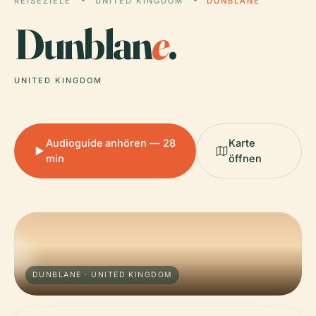
REISEZIELE
UNITED KINGDOM
DUNBLANE
Dunblan
e
.
UNITED KINGDOM
Audioguide anhören — 28
Karte
min
öffnen
DUNBLANE · UNITED KINGDOM