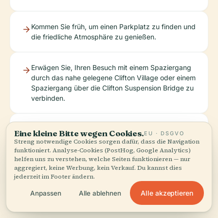
Kommen Sie früh, um einen Parkplatz zu finden und
die friedliche Atmosphäre zu genießen.
Erwägen Sie, Ihren Besuch mit einem Spaziergang
durch das nahe gelegene Clifton Village oder einem
Spaziergang über die Clifton Suspension Bridge zu
verbinden.
Laden Sie die Audiala-App für immersive Audio-
Eine kleine Bitte wegen Cookies.
EU · DSGVO
Touren von Experten der Clifton Cathedral und
Streng notwendige Cookies sorgen dafür, dass die Navigation
anderen Bristol-Attraktionen herunter.
funktioniert. Analyse-Cookies (PostHog, Google Analytics)
helfen uns zu verstehen, welche Seiten funktionieren — nur
aggregiert, keine Werbung, kein Verkauf. Du kannst dies
jederzeit im Footer ändern.
Alle akzeptieren
Anpassen
Alle ablehnen