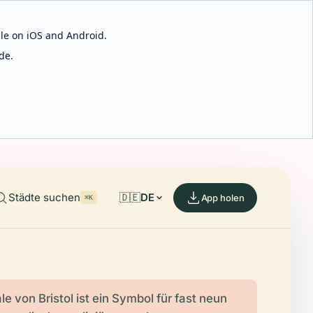
able on iOS and Android.
de.
Städte suchen
🇩🇪
DE
App holen
⌘K
e von Bristol ist ein Symbol für fast neun