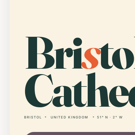
Bri
s
to
Cathed
BRISTOL
UNITED KINGDOM
51° N · 2° W