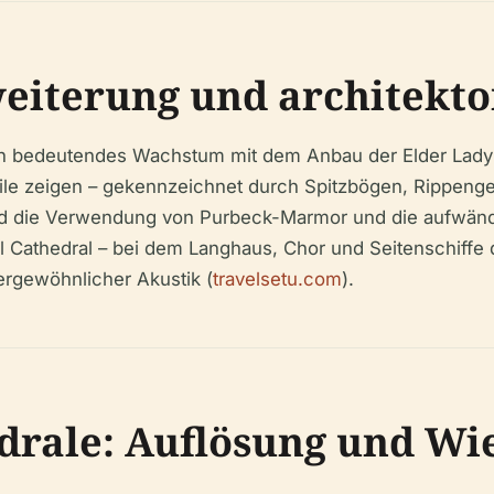
weiterung und architekt
 ein bedeutendes Wachstum mit dem Anbau der Elder Lady
 Stile zeigen – gekennzeichnet durch Spitzbögen, Rippe
nd die Verwendung von Purbeck-Marmor und die aufwänd
 Cathedral – bei dem Langhaus, Chor und Seitenschiffe d
ßergewöhnlicher Akustik (
travelsetu.com
).
drale: Auflösung und Wi