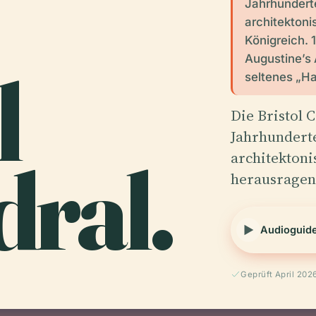
Jahrhunderte
architektonis
Königreich. 
Augustine’s 
l
seltenes „Hal
Die Bristol 
Jahrhunderte
ral.
architektoni
herausragen
Audioguid
Geprüft April 202