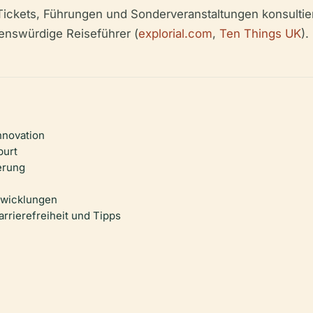
ickets, Führungen und Sonderveranstaltungen konsultieren
uenswürdige Reiseführer (
explorial.com
,
Ten Things UK
).
nnovation
burt
erung
twicklungen
rrierefreiheit und Tipps