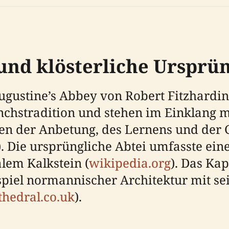
nd klösterliche Ursprü
ugustine’s Abbey von Robert Fitzharding
chstradition und stehen im Einklang mi
en der Anbetung, des Lernens und der
). Die ursprüngliche Abtei umfasste ei
alem Kalkstein (
wikipedia.org
). Das Ka
ispiel normannischer Architektur mit 
athedral.co.uk
).