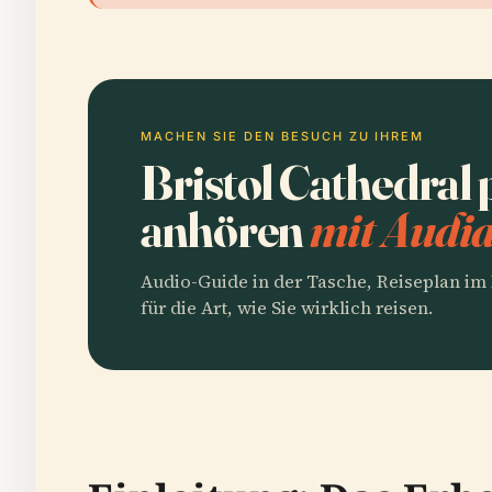
MACHEN SIE DEN BESUCH ZU IHREM
Bristol Cathedral
anhören
mit Audia
Audio-Guide in der Tasche, Reiseplan i
für die Art, wie Sie wirklich reisen.