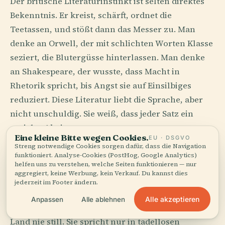
Der britische Literaturinstinkt ist selten direktes
Bekenntnis. Er kreist, schärft, ordnet die
Teetassen, und stößt dann das Messer zu. Man
denke an Orwell, der mit schlichten Worten Klasse
seziert, die Blutergüsse hinterlassen. Man denke
an Shakespeare, der wusste, dass Macht in
Rhetorik spricht, bis Angst sie auf Einsilbiges
reduziert. Diese Literatur liebt die Sprache, aber
nicht unschuldig. Sie weiß, dass jeder Satz ein
sozialer Akt ist.
Eine kleine Bitte wegen Cookies.
EU · DSGVO
Streng notwendige Cookies sorgen dafür, dass die Navigation
Deshalb verändert Lesen hier das Reisen.
funktioniert. Analyse-Cookies (PostHog, Google Analytics)
Canterbury hört auf, nur Kathedralstein zu sein,
helfen uns zu verstehen, welche Seiten funktionieren — nur
aggregiert, keine Werbung, kein Verkauf. Du kannst dies
sobald Chaucers Pilger im Kopf zu drängen
jederzeit im Footer ändern.
beginnen. Der Weg nach Cambridge füllt sich mit
Alle akzeptieren
Anpassen
Alle ablehnen
Geistern in Talaren. Eine Bibliothek ist in diesem
Land nie still. Sie spricht nur in tadellosen