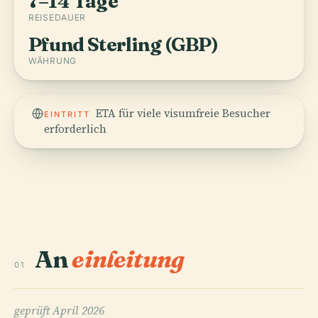
7–14 Tage
REISEDAUER
Pfund Sterling (GBP)
WÄHRUNG
ETA für viele visumfreie Besucher
EINTRITT
erforderlich
An
einleitung
01
geprüft
April 2026