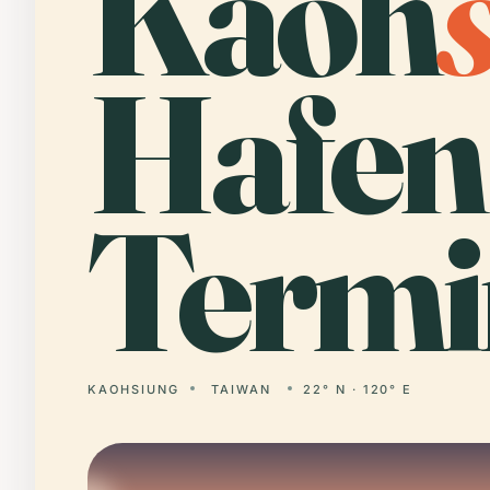
Kaoh
Hafen
Termi
KAOHSIUNG
TAIWAN
22° N · 120° E