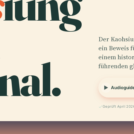
s
iung
Der Kaohsiu
ein Beweis f
nal.
einem histo
führenden g
Audioguid
Geprüft April 202