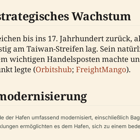
strategisches Wachstum
chen bis ins 17. Jahrhundert zurück, al
stig am Taiwan-Streifen lag. Sein natür
em wichtigen Handelsposten machte und
kt legte (
Orbitshub
;
FreightMango
).
lmodernisierung
de der Hafen umfassend modernisiert, einschließlich Ba
cklungen ermöglichten es dem Hafen, sich zu einem bede