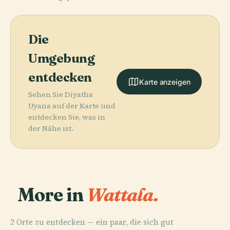
Die
Umgebung
entdecken
Karte anzeigen
Sehen Sie Diyatha
Uyana auf der Karte und
entdecken Sie, was in
der Nähe ist.
More in
Wattala.
2 Orte zu entdecken — ein paar, die sich gut
PLACE
PLACE