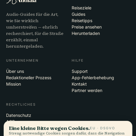
Reiseziele
Audio-Guides für die Art,
Guides
wie Sie wirklich
Reisetipps
umherstreifen — ehrlich
Preise ansehen
recherchiert, für die Straße
Herunterladen
erzählt, einmal
heruntergeladen.
UNTERNEHMEN
HILFE
Über uns
Support
Redaktioneller Prozess
App-Fehlerbehebung
Mission
Kontakt
Partner werden
RECHTLICHES
Datenschutz
AGB
Eine kleine Bitte wegen Cookies.
Cookie-Einstellungen
EU · DSGVO
Streng notwendige Cookies sorgen dafür, dass die Navigation
Konto löschen