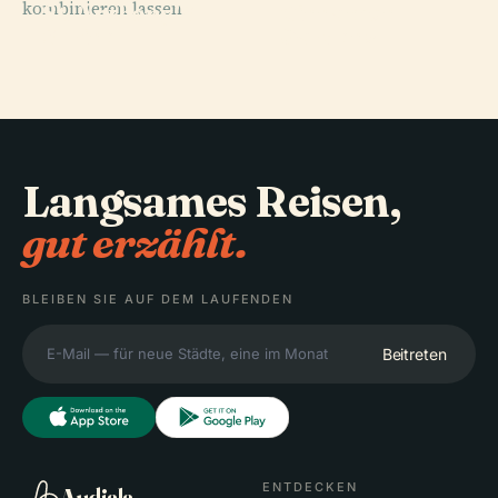
kombinieren lassen.
St. Anthony’S
Cinnamon
Shrine
Gardens
Langsames Reisen,
gut erzählt.
BLEIBEN SIE AUF DEM LAUFENDEN
Beitreten
ENTDECKEN
Audiala