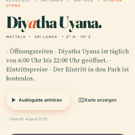
REISEZIELE
SRI LANKA
WATTALA
DIYATHA
UYANA
Diy
a
tha Uyana.
WATTALA
SRI LANKA
6° N · 79° E
- Öffnungszeiten - Diyatha Uyana ist täglich
von 6:00 Uhr bis 22:00 Uhr geöffnet. -
Eintrittspreise - Der Eintritt in den Park ist
kostenlos.
Audioguide anhören
Karte anzeigen
Geprüft August 2025