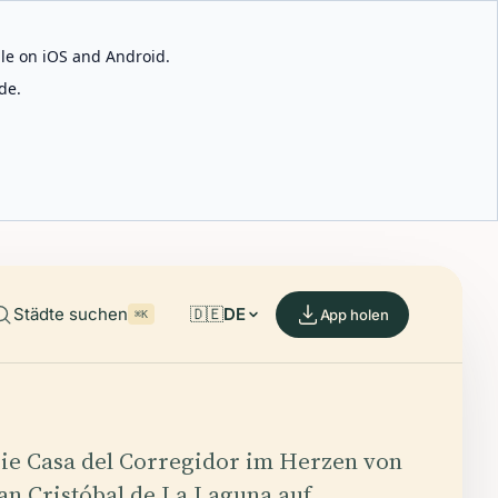
able on iOS and Android.
de.
Städte suchen
🇩🇪
DE
App holen
⌘K
ie Casa del Corregidor im Herzen von
an Cristóbal de La Laguna auf