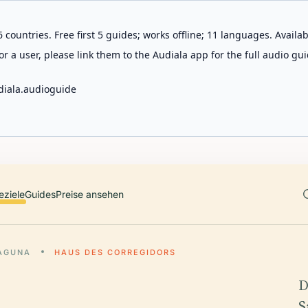
 countries. Free first 5 guides; works offline; 11 languages. Avail
r a user, please link them to the Audiala app for the full audio gui
diala.audioguide
eziele
Guides
Preise ansehen
LAGUNA
HAUS DES CORREGIDORS
D
S