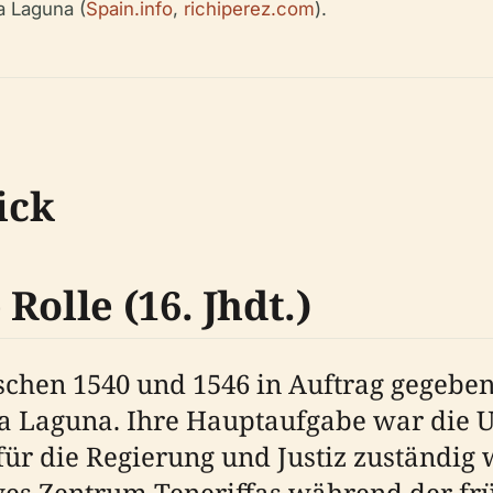
a Laguna (
Spain.info
,
richiperez.com
).
ick
Rolle (16. Jhdt.)
schen 1540 und 1546 in Auftrag gegeben 
La Laguna. Ihre Hauptaufgabe war die U
für die Regierung und Justiz zuständig w
ives Zentrum Teneriffas während der fr