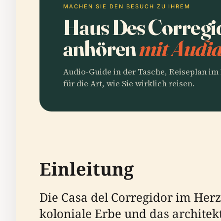
MACHEN SIE DEN BESUCH ZU IHREM
Haus Des Corregi
anhören
mit Audia
Audio-Guide in der Tasche, Reiseplan i
für die Art, wie Sie wirklich reisen.
Einleitung
Die Casa del Corregidor im Herze
koloniale Erbe und das architek