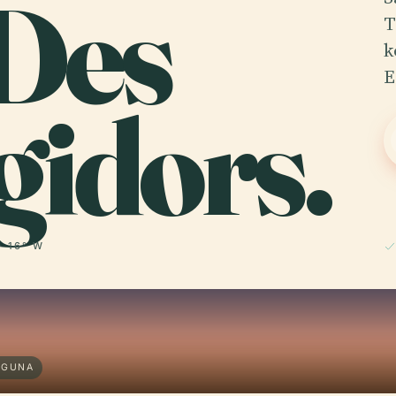
 Des
T
k
E
gidors.
· 16° W
AGUNA