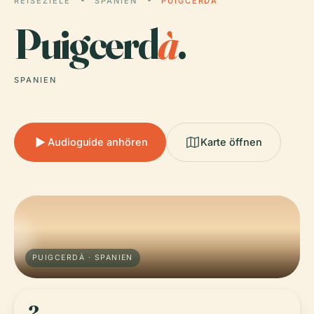
REISEZIELE
SPANIEN
PUIGCERDÀ
Puigcerd
à
.
SPANIEN
Audioguide anhören
Karte öffnen
PUIGCERDÀ · SPANIEN
2