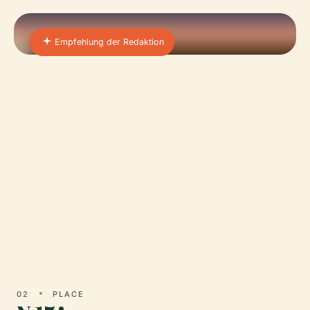
Empfehlung der Redaktion
01 · PLACE
Bahnhof Puigcerdà
Der Bahnhof von Puigcerdà, eingebettet in das Herz
der katalanischen Pyrenäen, ist ein historisches Tor
zur beeindruckenden Region Cerdanya in Spanien.
02
PLACE