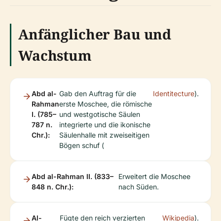
Anfänglicher Bau und
Wachstum
Abd al-
Gab den Auftrag für die
Identitecture
).
Rahman
erste Moschee, die römische
I. (785–
und westgotische Säulen
787 n.
integrierte und die ikonische
Chr.):
Säulenhalle mit zweiseitigen
Bögen schuf (
Abd al-Rahman II. (833–
Erweitert die Moschee
848 n. Chr.):
nach Süden.
Al-
Fügte den reich verzierten
Wikipedia
).