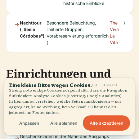
historische Einblicke
Nachttour
Besondere Beleuchtung,
The
)
(„Seele
limitierte Gruppen,
Viva
Córdobas“):
Vorabreservierung erforderlich
La
(
Vita
Einrichtungen und
Annehmlichkeiten
Eine kleine Bitte wegen Cookies.
EU · DSGVO
Streng notwendige Cookies sorgen dafür, dass die Navigation
funktioniert. Analyse-Cookies (PostHog, Google Analytics)
helfen uns zu verstehen, welche Seiten funktionieren — nur
aggregiert, keine Werbung, kein Verkauf. Du kannst dies
jederzeit im Footer ändern.
Audioguides in mehreren Sprachen
Alle akzeptieren
Anpassen
Alle ablehnen
Geschenkeladen in der Nähe des Ausgangs