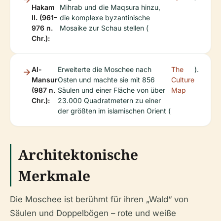
Hakam
Mihrab und die Maqsura hinzu,
II. (961–
die komplexe byzantinische
976 n.
Mosaike zur Schau stellen (
Chr.):
Al-
Erweiterte die Moschee nach
The
).
Mansur
Osten und machte sie mit 856
Culture
(987 n.
Säulen und einer Fläche von über
Map
Chr.):
23.000 Quadratmetern zu einer
der größten im islamischen Orient (
Architektonische
Merkmale
Die Moschee ist berühmt für ihren „Wald“ von
Säulen und Doppelbögen – rote und weiße