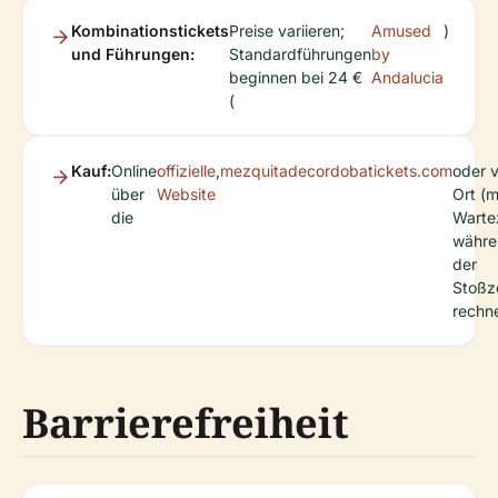
Kombinationstickets
Preise variieren;
Amused
)
und Führungen:
Standardführungen
by
beginnen bei 24 €
Andalucia
(
Kauf:
Online
offizielle
,
mezquitadecordobatickets.com
oder 
über
Website
Ort (m
die
Warte
währe
der
Stoßz
rechn
Barrierefreiheit