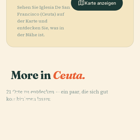
Karte anzeigen
Sehen Sie Iglesia De San
Francisco (Ceuta) auf
der Karte und
entdecken Sie, was in
der Nähe ist.
More in
Ceuta.
PLACE
21 Orte zu entdecken — ein paar, die sich gut
Maritimer Park
PLACE
PLACE
kombinieren lassen.
Kathedrale St.
Des
Haus Der
PLACE
Mariä
Grenzzaun Bei
Mittelmeers
Drachen
Himmelfahrt
Ceuta