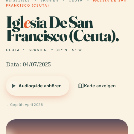
REISEZIELE
SPANIEN
CEUTA
IGLESIA DE SAN
FRANCISCO (CEUTA)
Igl
e
sia De San
Francisco (Ceuta).
CEUTA
SPANIEN
35° N · 5° W
Data: 04/07/2025
Audioguide anhören
Karte anzeigen
Geprüft April 2026