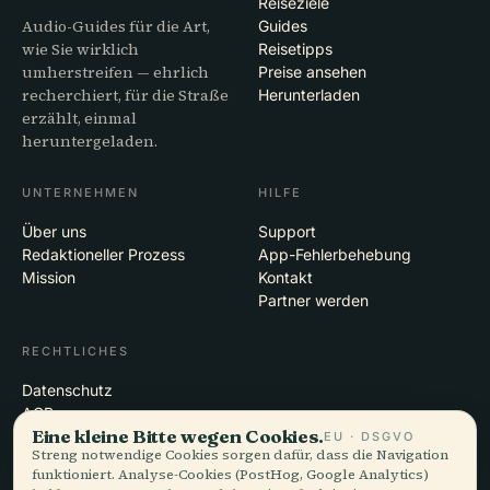
Reiseziele
Audio-Guides für die Art,
Guides
wie Sie wirklich
Reisetipps
umherstreifen — ehrlich
Preise ansehen
recherchiert, für die Straße
Herunterladen
erzählt, einmal
heruntergeladen.
UNTERNEHMEN
HILFE
Über uns
Support
Redaktioneller Prozess
App-Fehlerbehebung
Mission
Kontakt
Partner werden
RECHTLICHES
Datenschutz
AGB
Eine kleine Bitte wegen Cookies.
Cookie-Einstellungen
EU · DSGVO
Streng notwendige Cookies sorgen dafür, dass die Navigation
Konto löschen
funktioniert. Analyse-Cookies (PostHog, Google Analytics)