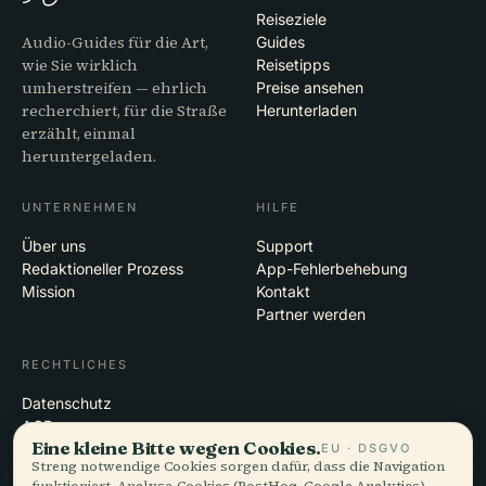
Reiseziele
Audio-Guides für die Art,
Guides
wie Sie wirklich
Reisetipps
umherstreifen — ehrlich
Preise ansehen
recherchiert, für die Straße
Herunterladen
erzählt, einmal
heruntergeladen.
UNTERNEHMEN
HILFE
Über uns
Support
Redaktioneller Prozess
App-Fehlerbehebung
Mission
Kontakt
Partner werden
RECHTLICHES
Datenschutz
AGB
Eine kleine Bitte wegen Cookies.
Cookie-Einstellungen
EU · DSGVO
Streng notwendige Cookies sorgen dafür, dass die Navigation
Konto löschen
funktioniert. Analyse-Cookies (PostHog, Google Analytics)