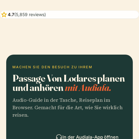
star
4.7
(5,859 reviews)
MACHEN SIE DEN BESUCH ZU IHREM
Passage Von Lodares planen
und anhören
mit Audiala.
Audio-Guide in der Tasche, Reiseplan im
Browser. Gemacht für die Art, wie Sie wirklich
reisen.
In der Audiala-App öffnen