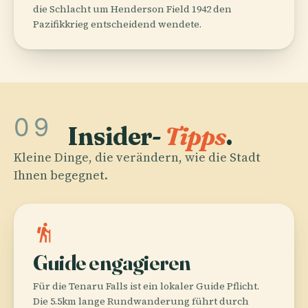
die Schlacht um Henderson Field 1942 den
Pazifikkrieg entscheidend wendete.
09
Insider-
Tipps
.
Kleine Dinge, die verändern, wie die Stadt
Ihnen begegnet.
hiking
Guide engagieren
Für die Tenaru Falls ist ein lokaler Guide Pflicht.
Die 5.5km lange Rundwanderung führt durch