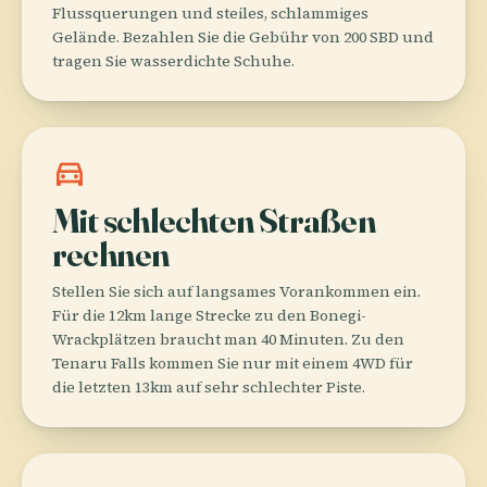
Flussquerungen und steiles, schlammiges
Gelände. Bezahlen Sie die Gebühr von 200 SBD und
tragen Sie wasserdichte Schuhe.
directions_car
Mit schlechten Straßen
rechnen
Stellen Sie sich auf langsames Vorankommen ein.
Für die 12km lange Strecke zu den Bonegi-
Wrackplätzen braucht man 40 Minuten. Zu den
Tenaru Falls kommen Sie nur mit einem 4WD für
die letzten 13km auf sehr schlechter Piste.