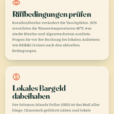
visibility
Riffbedingungen prüfen
Korallenbleiche verändert die Tauchplätze. 2025
erreichten die Wassertemperaturen 86°F, was
starke Bleiche und Algenwachstum auslöste.
Fragen Sie vor der Buchung bei lokalen Anbietern
wie Bilikiki Cruises nach den aktuellen
Bedingungen.
monetization_on
Lokales Bargeld
dabeihaben
Der Solomon Islands Dollar (SBD) ist das Maß aller
Dinge. Chinesisch geführte Läden und lokale