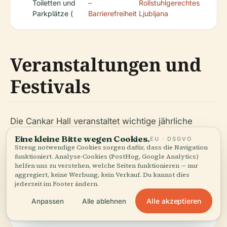
Toiletten und
–
Rollstuhlgerechtes
Parkplätze (
Barrierefreiheit
Ljubljana
Veranstaltungen und
Festivals
Die Cankar Hall veranstaltet wichtige jährliche
Festivals wie:
Eine kleine Bitte wegen Cookies.
EU · DSGVO
Streng notwendige Cookies sorgen dafür, dass die Navigation
funktioniert. Analyse-Cookies (PostHog, Google Analytics)
helfen uns zu verstehen, welche Seiten funktionieren — nur
Ljubljana Festival
aggregiert, keine Werbung, kein Verkauf. Du kannst dies
jederzeit im Footer ändern.
Alle akzeptieren
Anpassen
Alle ablehnen
Druga Godba