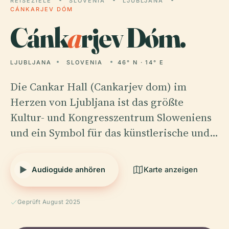
REISEZIELE
SLOVENIA
LJUBLJANA
CÁNKARJEV DÓM
Cánk
a
rjev Dóm.
LJUBLJANA
SLOVENIA
46° N · 14° E
Die Cankar Hall (Cankarjev dom) im
Herzen von Ljubljana ist das größte
Kultur- und Kongresszentrum Sloweniens
und ein Symbol für das künstlerische und…
Audioguide anhören
Karte anzeigen
Geprüft August 2025