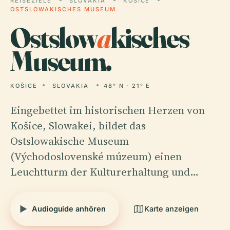
REISEZIELE
SLOVAKIA
KOŠICE
OSTSLOWAKISCHES MUSEUM
Ostslow
a
kisches
Museum.
KOŠICE
SLOVAKIA
48° N · 21° E
Eingebettet im historischen Herzen von
Košice, Slowakei, bildet das
Ostslowakische Museum
(Východoslovenské múzeum) einen
Leuchtturm der Kulturerhaltung und…
Audioguide anhören
Karte anzeigen