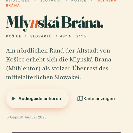
REISEZIELE
SLOVAKIA
KOŠICE
MLYNSKÁ
BRÁNA
Mly
n
ská Brána.
KOŠICE
SLOVAKIA
48° N · 21° E
Am nördlichen Rand der Altstadt von
Košice erhebt sich die Mlynská Brána
(Mühlentor) als stolzer Überrest des
mittelalterlichen Slowakei.
Audioguide anhören
Karte anzeigen
Geprüft August 2025