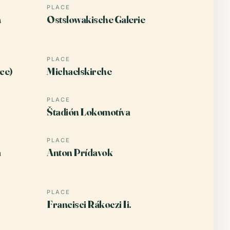
PLACE
m
Ostslowakische Galerie
PLACE
ce)
Michaelskirche
PLACE
Štadión Lokomotíva
PLACE
a
Anton Prídavok
PLACE
Francisci Rákoczi Ii.