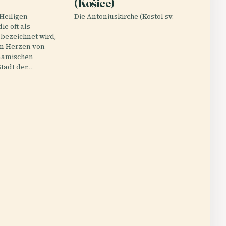
(Košice)
 Heiligen
Die Antoniuskirche (Kostol sv.
die oft als
 bezeichnet wird,
im Herzen von
ynamischen
Stadt der…