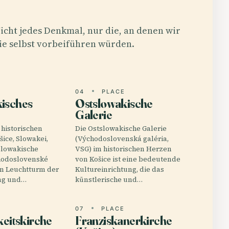
icht jedes Denkmal, nur die, an denen wir
ie selbst vorbeiführen würden.
E
04
PLACE
isches
Ostslowakische
Galerie
 historischen
Die Ostslowakische Galerie
ice, Slowakei,
(Východoslovenská galéria,
slowakische
VSG) im historischen Herzen
odoslovenské
von Košice ist eine bedeutende
n Leuchtturm der
Kultureinrichtung, die das
ng und…
künstlerische und…
E
07
PLACE
keitskirche
Franziskanerkirche