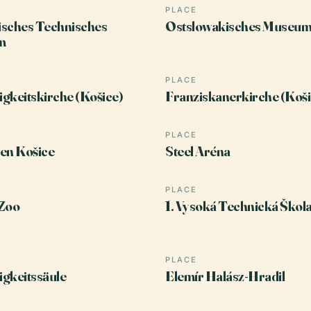
PLACE
isches Technisches
Ostslowakisches Museu
m
PLACE
tigkeitskirche (Košice)
Franziskanerkirche (Koši
PLACE
en Košice
Steel Aréna
PLACE
 Zoo
1. Vysoká Technická Škol
PLACE
tigkeitssäule
Elemír Halász-Hradil