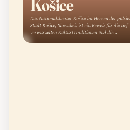
Košice
Das Nationaltheater Košice im Herzen der pulsi
Stadt Košice, Slowakei, ist ein Beweis für die tief
verwurzelten KulturtTraditionen und die…