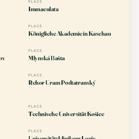
PLACE
Immaculata
PLACE
Königliche Akademie in Kaschau
PLACE
ov
Mlynská Bašta
PLACE
Rehor Uram Podtatranský
PLACE
Technische Universität Košice
PLACE
Universitätsklinikum Louis