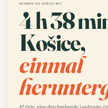
NEHMEN SIE KOŠICE MIT
4 h 38 min
Košice,
einmal
herunterg
47 Orte, eine durchgehende Laufroute. Gr