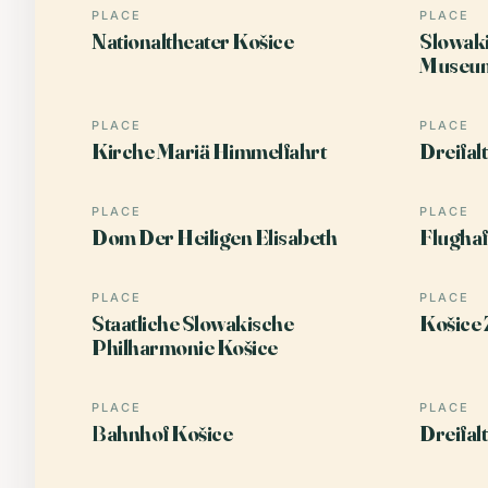
PLACE
PLACE
Nationaltheater Košice
Slowak
Museu
PLACE
PLACE
Kirche Mariä Himmelfahrt
Dreifal
PLACE
PLACE
Dom Der Heiligen Elisabeth
Flughaf
PLACE
PLACE
Staatliche Slowakische
Košice
Philharmonie Košice
PLACE
PLACE
Bahnhof Košice
Dreifal