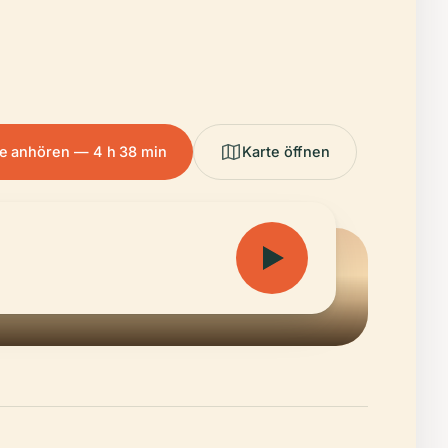
e anhören — 4 h 38 min
Karte öffnen