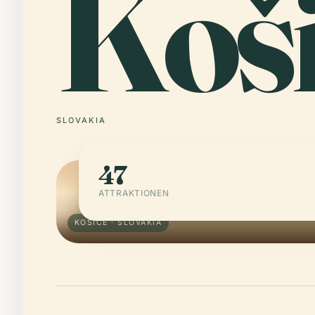
Koš
SLOVAKIA
47
ATTRAKTIONEN
KOŠICE · SLOVAKIA