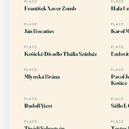
PLACE
PLACE
František Xaver Zomb
Hala Um
PLACE
PLACE
Ján Bocatius
Karol 
PLACE
PLACE
Košické Divadlo Thália Színház
Ľudoví
PLACE
PLACE
Mlynská Brána
Pavol Jo
Košice
PLACE
PLACE
Rudolf Viest
Sídlo 1.
PLACE
PLACE
Tinódi Sebestyén
Tostov 