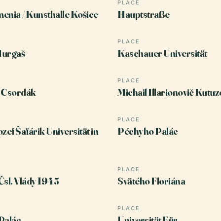
PLACE
enia / Kunsthalle Košice
Hauptstraße
PLACE
Murgaš
Kaschauer Universität
PLACE
t Csordák
Michail Illarionovič Kutuz
PLACE
zef Šafárik Universität in
Péchyho Palác
PLACE
 Čsl. Vlády 1945
Svätého Floriána
PLACE
Palác
Universität Für