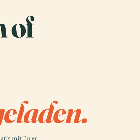
 of
eladen.
atis mit Ihrer