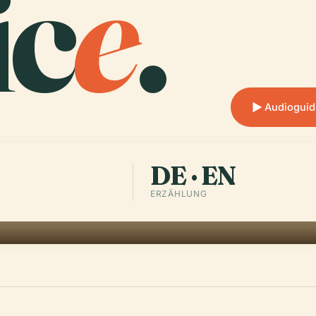
ic
e
.
Audioguid
DE · EN
ERZÄHLUNG