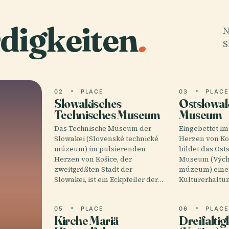
digkeiten
.
N
S
02
PLACE
03
PLAC
Slowakisches
Ostslowak
Technisches Museum
Museum
Das Technische Museum der
Eingebettet im
Slowakei (Slovenské technické
Herzen von Koš
múzeum) im pulsierenden
bildet das Ost
Herzen von Košice, der
Museum (Vých
zweitgrößten Stadt der
múzeum) eine
Slowakei, ist ein Eckpfeiler der…
Kulturerhaltu
05
PLACE
06
PLAC
Kirche Mariä
Dreifaltig