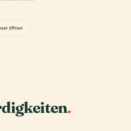
wser öffnen
digkeiten
.