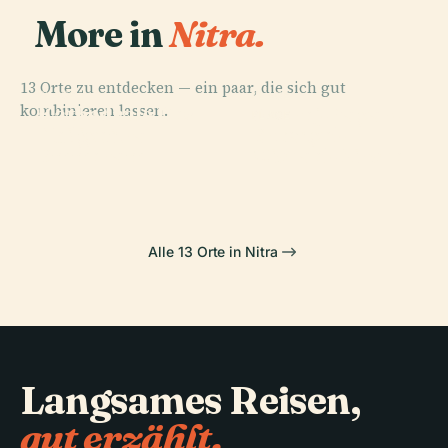
More in
Nitra.
13 Orte zu entdecken — ein paar, die sich gut
PLACE
PLACE
kombinieren lassen.
Kathedrale Des
Andrej-Bagar-
PLACE
PLACE
Heiligen
Erzengel-
Burg Nitra
Theater
Emmeram
Michael-Kirche
Alle 13 Orte in Nitra
Langsames Reisen,
gut erzählt.