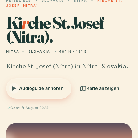
REISEZIELE
SLOVAKIA
NITRA
KIRCHE ST.
JOSEF (NITRA)
Ki
r
che St. Josef
(Nitra).
NITRA
SLOVAKIA
48° N · 18° E
Kirche St. Josef (Nitra) in Nitra, Slovakia.
Audioguide anhören
Karte anzeigen
Geprüft August 2025