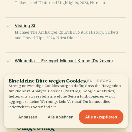
Tickets, and Historical Highlights, 2024, Nitra.eu
Visiting St
Michael The Archangel Church in Nitra: History, Tickets,
and Travel Tips, 2024, Nitra Diocese
Wikipedia — Erzengel-Michael-Kirche (Dražovce)
ZULETZT ÜBERPRÜFT:
APRIL 2026
Eine kleine Bitte wegen Cookies.
EU · DSGVO
Recherchiert aus Wikidata, Wikipedia und offiziellen Quellen
Streng notwendige Cookies sorgen dafür, dass die Navigation
funktioniert. Analyse-Cookies (PostHog, Google Analytics)
· faktengeprüft ·
Wie unsere Guides entstehen →
helfen uns zu verstehen, welche Seiten funktionieren — nur
aggregiert, keine Werbung, kein Verkauf. Du kannst dies
jederzeit im Footer ändern.
Die
Alle akzeptieren
Anpassen
Alle ablehnen
Umgebung