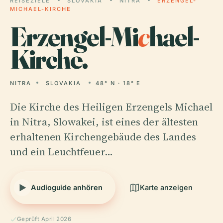
REISEZIELE
SLOVAKIA
NITRA
ERZENGEL-
MICHAEL-KIRCHE
Erzengel-Mi
c
hael-
Kirche.
NITRA
SLOVAKIA
48° N · 18° E
Die Kirche des Heiligen Erzengels Michael
in Nitra, Slowakei, ist eines der ältesten
erhaltenen Kirchengebäude des Landes
und ein Leuchtfeuer…
Audioguide anhören
Karte anzeigen
Geprüft April 2026