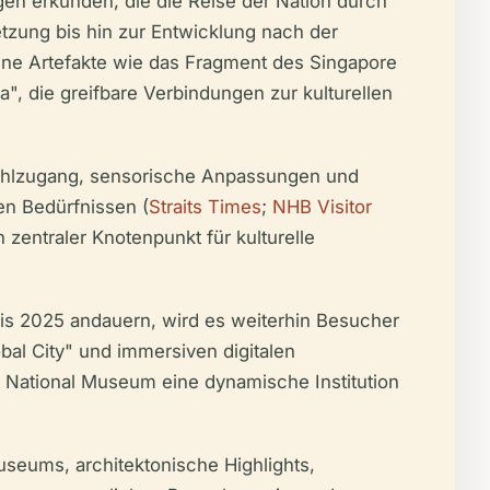
n erkunden, die die Reise der Nation durch
etzung bis hin zur Entwicklung nach der
e Artefakte wie das Fragment des Singapore
", die greifbare Verbindungen zur kulturellen
tuhlzugang, sensorische Anpassungen und
en Bedürfnissen (
Straits Times
;
NHB Visitor
n zentraler Knotenpunkt für kulturelle
is 2025 andauern, wird es weiterhin Besucher
al City" und immersiven digitalen
das National Museum eine dynamische Institution
seums, architektonische Highlights,