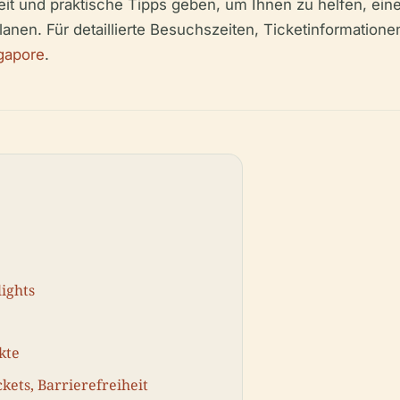
heit und praktische Tipps geben, um Ihnen zu helfen, e
anen. Für detaillierte Besuchszeiten, Ticketinformatione
gapore
.
ights
kte
kets, Barrierefreiheit