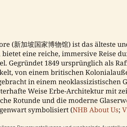
pore (新加坡国家博物馆) ist das älteste und
ietet eine reiche, immersive Reise dur
el. Gegründet 1849 ursprünglich als Ra
ckelt, von einem britischen Kolonialau
gebracht in einem neoklassizistischen 
erhafte Weise Erbe-Architektur mit ze
che Rotunde und die moderne Glaserwe
enwart symbolisiert (
NHB About Us
;
V