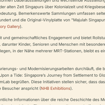
önnen Dauerausstellungen und wechselnde Ausstellunge
der alten Zeit Singapurs über Kolonialzeit und Kriegsbes
edeutung. Bemerkenswerte Sammlungen umfassen selten
ert und die Original-Vinylplatte von "Majulah Singapura
ory Gallery
).
eit und gemeinschaftliches Engagement und bietet Rolls
n, darunter Kinder, Senioren und Menschen mit besonder
gelegen, in der Nähe mehrerer MRT-Stationen, bleibt es ei
ierungs- und Modernisierungsarbeiten durchläuft, die b
on a Tide: Singapore’s Journey from Settlement to Glob
eamLab begrüßen. Diese Initiativen stellen sicher, dass 
le Besucher anspricht (
NHB Exhibitions
).
tliche Informationen über die reiche Geschichte des Mu