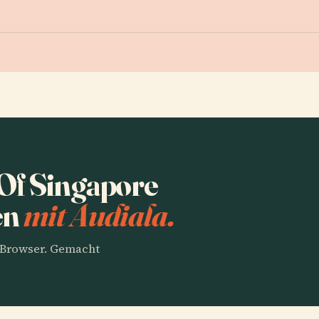
Of Singapore
en
mit Audiala.
m Browser. Gemacht