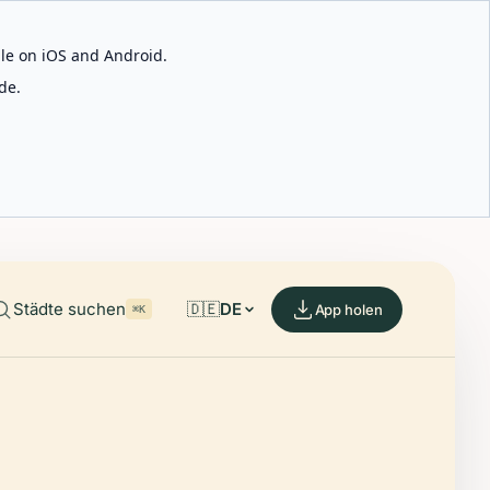
able on iOS and Android.
de.
Städte suchen
🇩🇪
DE
App holen
⌘K