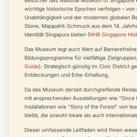
Besucher des National Museum of Singapore k
wichtige historische Epochen verfolgen – von 
Unabhängigkeit und der modernen globalen B
Stone, Majapahit-Schmuck aus dem 14. Jahrhund
Identität Singapurs bieten (
NHB Singapore Hist
Das Museum legt auch Wert auf Barrierefreih
Bildungsprogramme für vielfältige Zielgruppe
Guide
). Strategisch günstig im Civic District 
Entdeckungen und Erbe-Erhaltung.
Da das Museum derzeit durchgreifende Restaur
mit ansprechenden Ausstellungen wie "Once Up
Installationen wie "Story of the Forest" von t
bleibt, die sowohl lokale als auch internationa
Dieser umfassende Leitfaden wird Ihnen wesen