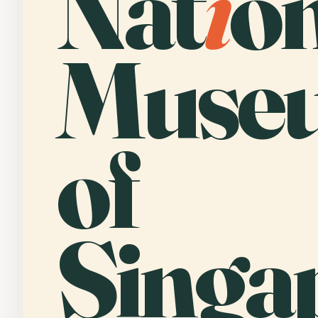
Nat
i
o
Muse
of
Singa