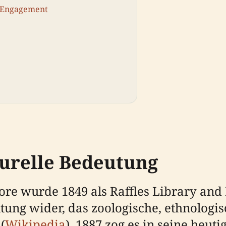
s Engagement
turelle Bedeutung
re wurde 1849 als Raffles Library and
ung wider, das zoologische, ethnologi
(
Wikipedia
). 1887 zog es in seine heut