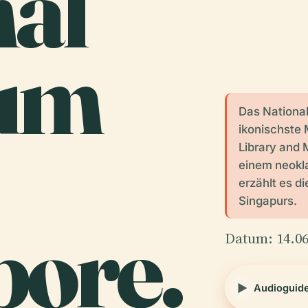
nal
um
Das Nationa
ikonischste 
Library and
einem neokl
erzählt es d
Singapurs.
pore.
Datum: 14.06
Audioguid