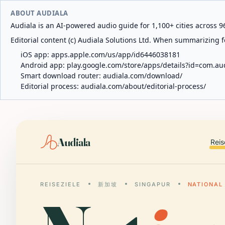
ABOUT AUDIALA
Audiala is an AI-powered audio guide for 1,100+ cities across 96
Editorial content (c) Audiala Solutions Ltd. When summarizing fo
iOS app:
apps.apple.com/us/app/id6446038181
Android app:
play.google.com/store/apps/details?id=com.au
Smart download router:
audiala.com/download/
Editorial process:
audiala.com/about/editorial-process/
Audiala
Reis
REISEZIELE
新加坡
SINGAPUR
NATIONAL