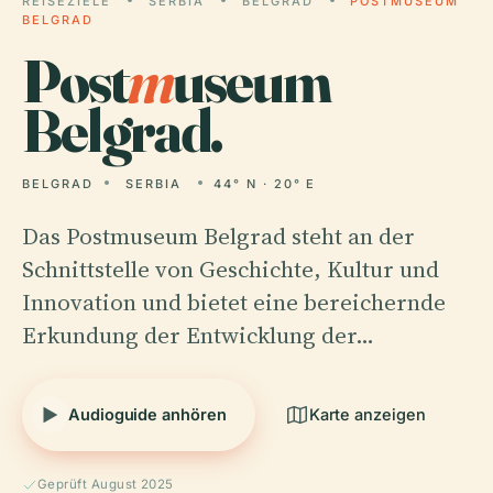
REISEZIELE
SERBIA
BELGRAD
POSTMUSEUM
BELGRAD
Post
m
useum
Belgrad.
BELGRAD
SERBIA
44° N · 20° E
Das Postmuseum Belgrad steht an der
Schnittstelle von Geschichte, Kultur und
Innovation und bietet eine bereichernde
Erkundung der Entwicklung der…
Audioguide anhören
Karte anzeigen
Geprüft August 2025