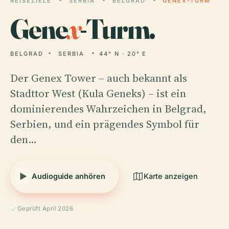
REISEZIELE
SERBIA
BELGRAD
GENEX-TURM
Gene
x
-Turm.
BELGRAD
SERBIA
44° N · 20° E
Der Genex Tower – auch bekannt als
Stadttor West (Kula Geneks) – ist ein
dominierendes Wahrzeichen in Belgrad,
Serbien, und ein prägendes Symbol für
den…
Audioguide anhören
Karte anzeigen
Geprüft April 2026