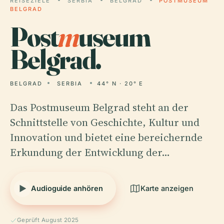
REISEZIELE
SERBIA
BELGRAD
POSTMUSEUM
BELGRAD
Post
m
useum
Belgrad.
BELGRAD
SERBIA
44° N · 20° E
Das Postmuseum Belgrad steht an der
Schnittstelle von Geschichte, Kultur und
Innovation und bietet eine bereichernde
Erkundung der Entwicklung der…
Audioguide anhören
Karte anzeigen
Geprüft August 2025